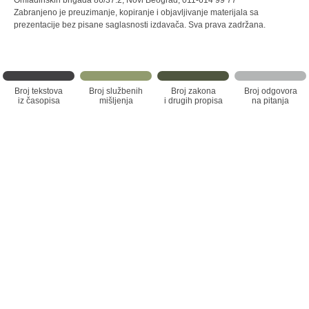
Omladinskih brigada 86/37.2, Novi Beograd, 011-614 99 77
Zabranjeno je preuzimanje, kopiranje i objavljivanje materijala sa
prezentacije bez pisane saglasnosti izdavača. Sva prava zadržana.
Broj tekstova
Broj službenih
Broj zakona
Broj odgovora
iz časopisa
mišljenja
i drugih propisa
na pitanja