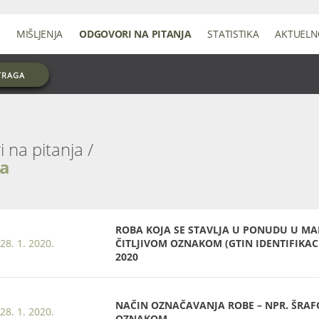
MIŠLJENJA
ODGOVORI NA PITANJA
STATISTIKA
AKTUEL
TRAGA
na
ROBA KOJA SE STAVLJA U PONUDU U MA
28. 1. 2020.
ČITLJIVOM OZNAKOM (GTIN IDENTIFIKACI
2020
NAČIN OZNAČAVANJA ROBE – NPR. ŠRAF
28. 1. 2020.
OZNAKOM