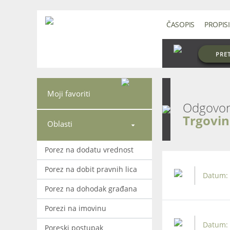
ČASOPIS
PROPISI
PRE
Moji favoriti
Trgovi
Oblasti

Porez na dodatu vrednost
Porez na dobit pravnih lica
Porez na dohodak građana
Porezi na imovinu
Poreski postupak