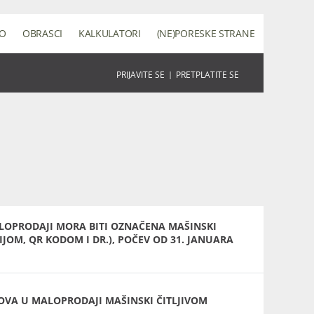
NO
OBRASCI
KALKULATORI
(NE)PORESKE STRANE
PRIJAVITE SE
|
PRETPLATITE SE
LOPRODAJI MORA BITI OZNAČENA MAŠINSKI
JOM, QR KODOM I DR.), POČEV OD 31. JANUARA
OVA U MALOPRODAJI MAŠINSKI ČITLJIVOM