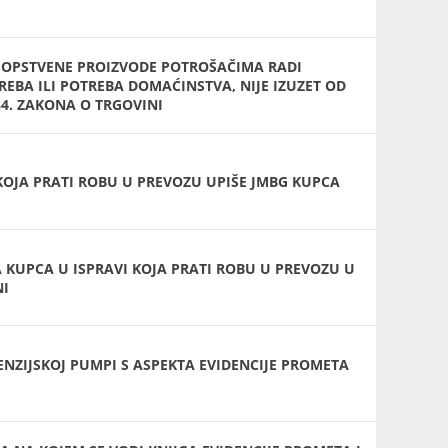
SOPSTVENE PROIZVODE POTROŠAČIMA RADI
EBA ILI POTREBA DOMAĆINSTVA, NIJE IZUZET OD
4. ZAKONA O TRGOVINI
 KOJA PRATI ROBU U PREVOZU UPIŠE JMBG KUPCA
 KUPCA U ISPRAVI KOJA PRATI ROBU U PREVOZU U
NI
NZIJSKOJ PUMPI S ASPEKTA EVIDENCIJE PROMETA