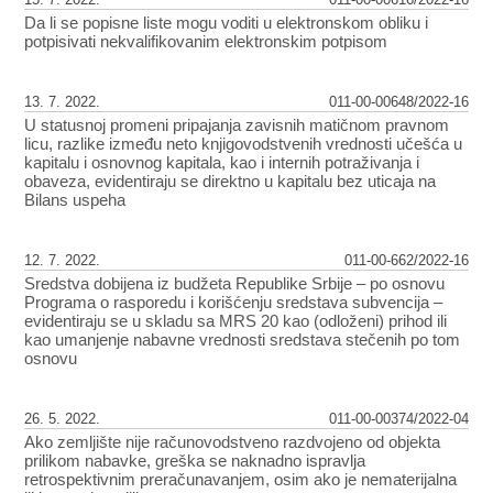
Da li se popisne liste mogu voditi u elektronskom obliku i
potpisivati nekvalifikovanim elektronskim potpisom
13. 7. 2022.
011-00-00648/2022-16
U statusnoj promeni pripajanja zavisnih matičnom pravnom
licu, razlike između neto knjigovodstvenih vrednosti učešća u
kapitalu i osnovnog kapitala, kao i internih potraživanja i
obaveza, evidentiraju se direktno u kapitalu bez uticaja na
Bilans uspeha
12. 7. 2022.
011-00-662/2022-16
Sredstva dobijena iz budžeta Republike Srbije – po osnovu
Programa o rasporedu i korišćenju sredstava subvencija –
evidentiraju se u skladu sa MRS 20 kao (odloženi) prihod ili
kao umanjenje nabavne vrednosti sredstava stečenih po tom
osnovu
26. 5. 2022.
011-00-00374/2022-04
Ako zemljište nije računovodstveno razdvojeno od objekta
prilikom nabavke, greška se naknadno ispravlja
retrospektivnim preračunavanjem, osim ako je nematerijalna