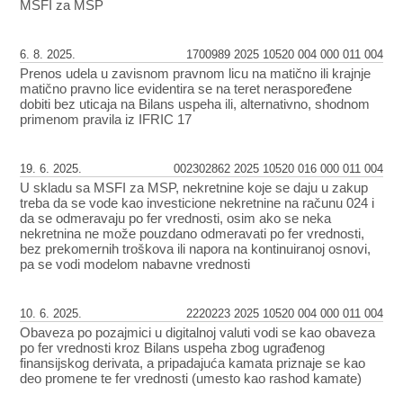
MSFI za MSP
6. 8. 2025.
1700989 2025 10520 004 000 011 004
Prenos udela u zavisnom pravnom licu na matično ili krajnje
matično pravno lice evidentira se na teret neraspoređene
dobiti bez uticaja na Bilans uspeha ili, alternativno, shodnom
primenom pravila iz IFRIC 17
19. 6. 2025.
002302862 2025 10520 016 000 011 004
U skladu sa MSFI za MSP, nekretnine koje se daju u zakup
treba da se vode kao investicione nekretnine na računu 024 i
da se odmeravaju po fer vrednosti, osim ako se neka
nekretnina ne može pouzdano odmeravati po fer vrednosti,
bez prekomernih troškova ili napora na kontinuiranoj osnovi,
pa se vodi modelom nabavne vrednosti
10. 6. 2025.
2220223 2025 10520 004 000 011 004
Obaveza po pozajmici u digitalnoj valuti vodi se kao obaveza
po fer vrednosti kroz Bilans uspeha zbog ugrađenog
finansijskog derivata, a pripadajuća kamata priznaje se kao
deo promene te fer vrednosti (umesto kao rashod kamate)