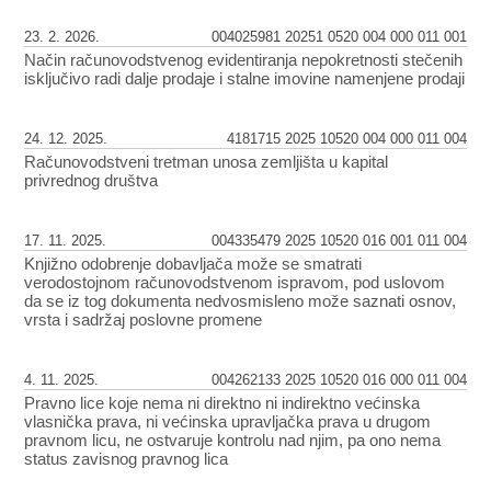
23. 2. 2026.
004025981 20251 0520 004 000 011 001
Način računovodstvenog evidentiranja nepokretnosti stečenih
isključivo radi dalje prodaje i stalne imovine namenjene prodaji
24. 12. 2025.
4181715 2025 10520 004 000 011 004
Računovodstveni tretman unosa zemljišta u kapital
privrednog društva
17. 11. 2025.
004335479 2025 10520 016 001 011 004
Knjižno odobrenje dobavljača može se smatrati
verodostojnom računovodstvenom ispravom, pod uslovom
da se iz tog dokumenta nedvosmisleno može saznati osnov,
vrsta i sadržaj poslovne promene
4. 11. 2025.
004262133 2025 10520 016 000 011 004
Pravno lice koje nema ni direktno ni indirektno većinska
vlasnička prava, ni većinska upravljačka prava u drugom
pravnom licu, ne ostvaruje kontrolu nad njim, pa ono nema
status zavisnog pravnog lica