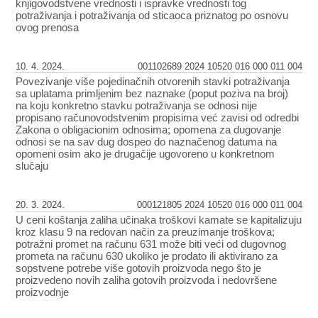
knjigovodstvene vrednosti i ispravke vrednosti tog
potraživanja i potraživanja od sticaoca priznatog po osnovu
ovog prenosa
10. 4. 2024.
001102689 2024 10520 016 000 011 004
Povezivanje više pojedinačnih otvorenih stavki potraživanja
sa uplatama primljenim bez naznake (poput poziva na broj)
na koju konkretno stavku potraživanja se odnosi nije
propisano računovodstvenim propisima već zavisi od odredbi
Zakona o obligacionim odnosima; opomena za dugovanje
odnosi se na sav dug dospeo do naznačenog datuma na
opomeni osim ako je drugačije ugovoreno u konkretnom
slučaju
20. 3. 2024.
000121805 2024 10520 016 000 011 004
U ceni koštanja zaliha učinaka troškovi kamate se kapitalizuju
kroz klasu 9 na redovan način za preuzimanje troškova;
potražni promet na računu 631 može biti veći od dugovnog
prometa na računu 630 ukoliko je prodato ili aktivirano za
sopstvene potrebe više gotovih proizvoda nego što je
proizvedeno novih zaliha gotovih proizvoda i nedovršene
proizvodnje