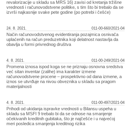
revalorizacije u skladu sa MRS 16) zavisi od kretanja tržišne
vrednosti i računovodstvene politike, s tim što bi trebalo da se
izvrši najkasnije svake pete godine (po potrebi i češće)
24. 8. 2021.
011-00-660/2021-04
Način računovodstvenog evidentiranja pozajmica osnivača
uplaćenih na račun preduzetnika koji delatnost nastavlja da
obavlja u formi privrednog društva
4. 8. 2021.
011-00-249/2021-04
Promena iznosa ispod koga se ne priznaju osnovna sredstva
već sitan inventar (zalihe) ima karakter izmene
računovodstvene procene – prospektivno od dana izmene, a
iznos se utvrđuje na nivou obveznika u skladu sa pragom
materijalnosti
4. 8. 2021.
011-00-497/2021-04
Prihodi od ukidanja ispravke vrednosti u Bilansu uspeha u
skladu sa MSFI 9 trebalo bi da se odnose na smanjenje
očekivanih kreditnih gubitaka, što je najčešće i u najvećoj
meri posledica smanjenja kreditnog rizika