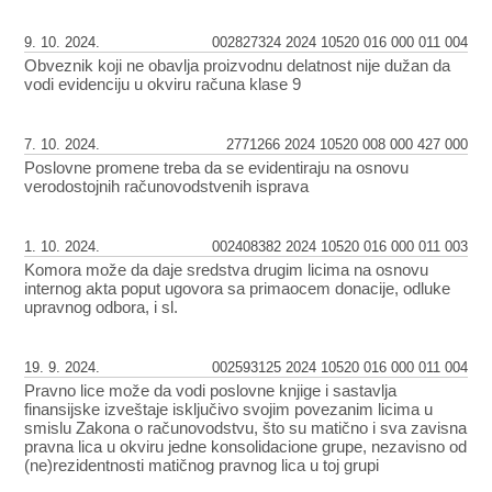
9. 10. 2024.
002827324 2024 10520 016 000 011 004
Obveznik koji ne obavlja proizvodnu delatnost nije dužan da
vodi evidenciju u okviru računa klase 9
7. 10. 2024.
2771266 2024 10520 008 000 427 000
Poslovne promene treba da se evidentiraju na osnovu
verodostojnih računovodstvenih isprava
1. 10. 2024.
002408382 2024 10520 016 000 011 003
Komora može da daje sredstva drugim licima na osnovu
internog akta poput ugovora sa primaocem donacije, odluke
upravnog odbora, i sl.
19. 9. 2024.
002593125 2024 10520 016 000 011 004
Pravno lice može da vodi poslovne knjige i sastavlja
finansijske izveštaje isključivo svojim povezanim licima u
smislu Zakona o računovodstvu, što su matično i sva zavisna
pravna lica u okviru jedne konsolidacione grupe, nezavisno od
(ne)rezidentnosti matičnog pravnog lica u toj grupi