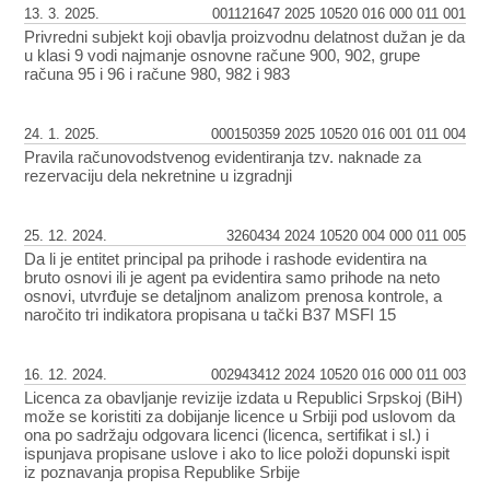
13. 3. 2025.
001121647 2025 10520 016 000 011 001
Privredni subjekt koji obavlja proizvodnu delatnost dužan je da
u klasi 9 vodi najmanje osnovne račune 900, 902, grupe
računa 95 i 96 i račune 980, 982 i 983
24. 1. 2025.
000150359 2025 10520 016 001 011 004
Pravila računovodstvenog evidentiranja tzv. naknade za
rezervaciju dela nekretnine u izgradnji
25. 12. 2024.
3260434 2024 10520 004 000 011 005
Da li je entitet principal pa prihode i rashode evidentira na
bruto osnovi ili je agent pa evidentira samo prihode na neto
osnovi, utvrđuje se detaljnom analizom prenosa kontrole, a
naročito tri indikatora propisana u tački B37 MSFI 15
16. 12. 2024.
002943412 2024 10520 016 000 011 003
Licenca za obavljanje revizije izdata u Republici Srpskoj (BiH)
može se koristiti za dobijanje licence u Srbiji pod uslovom da
ona po sadržaju odgovara licenci (licenca, sertifikat i sl.) i
ispunjava propisane uslove i ako to lice položi dopunski ispit
iz poznavanja propisa Republike Srbije