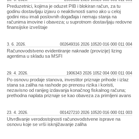
Preduzetnici, kojima je oduzet PIB i blokiran račun, za tu
godinu dostavljaju izjavu o neaktivnosti samo ako u celoj
godini nisu imali poslovnih događaja i nemaju stanja na
računima imovine i obaveza; u suprotnom dostavljaju redovne
finansijske izveštaje
3. 6. 2026.
002649316 2026 10520 016 000 011 004
Računovodstveno evidentiranje naknade (provizije) lizing
agentima u skladu sa MSFI
29. 4. 2026.
1906343 2026 1052 004 000 011 004
Po osnovu prodaje stanova, investitor priznaje prihode i izlaz
stana sa zaliha na rashode po prenosu rizika i koristi,
nezavisno od ranijeg izdavanja konačnog fiskalnog računa;
prethodna naplata priznaje se kao obaveza za primljeni avans
23. 4. 2026.
001427210 2026 10520 016 000 011 003
Utvrđivanje verodostojnosti računovodstvene isprave na
osnovu koje se vrši isknjižavanje zaliha