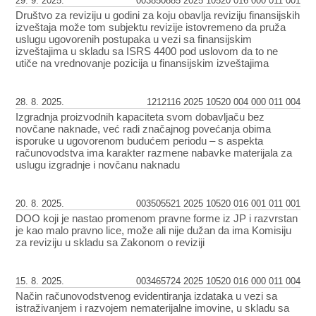
29. 9. 2025.
003850885 2025 10520 016 000 011 001
Društvo za reviziju u godini za koju obavlja reviziju finansijskih
izveštaja može tom subjektu revizije istovremeno da pruža
uslugu ugovorenih postupaka u vezi sa finansijskim
izveštajima u skladu sa ISRS 4400 pod uslovom da to ne
utiče na vrednovanje pozicija u finansijskim izveštajima
28. 8. 2025.
1212116 2025 10520 004 000 011 004
Izgradnja proizvodnih kapaciteta svom dobavljaču bez
novčane naknade, već radi značajnog povećanja obima
isporuke u ugovorenom budućem periodu – s aspekta
računovodstva ima karakter razmene nabavke materijala za
uslugu izgradnje i novčanu naknadu
20. 8. 2025.
003505521 2025 10520 016 001 011 001
DOO koji je nastao promenom pravne forme iz JP i razvrstan
je kao malo pravno lice, može ali nije dužan da ima Komisiju
za reviziju u skladu sa Zakonom o reviziji
15. 8. 2025.
003465724 2025 10520 016 000 011 004
Način računovodstvenog evidentiranja izdataka u vezi sa
istraživanjem i razvojem nematerijalne imovine, u skladu sa