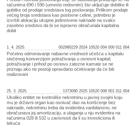
računima 690 i 590 (umesto redovnim) što uključuje dobitke ili
gubitke od prodaje sredstava tog poslovanja; Prilikom prodaje
većeg broja sredstava kao poslovne celine, potrebno je
izvršiti alokaciju ukupne jedinstvene naknade na svako
zasebno sredstvo da bi se ispravno obračunala kapitalna
dobit
1. 4. 2025.
002980229 2024 10520 004 000 011 004
Početno odmeravanje nabavne vrednosti učešća u kapitalu
stečenog konverzijom potraživanja u osnovni kapital;
potraživanje i prihod po osnovu zatezne kamate se ne
priznaju ako ne postoji opravdano očekivanje da će biti
realizovani
25. 3. 2025.
1373090 2025 10520 008 001 011 004
Ukoliko entitet ne kontroliše nekretninu u javnoj svojini koju
mu je državni organ kao osnivač dao na korišćenje bez
naknade, nekretninu treba da evidentira vanbilansno, ne
obračunava joj amortizaciju, a ulaganja u nju evidentira na
računima 028 ili 532 u zavisnosti da li su investiciona ili
tekuća