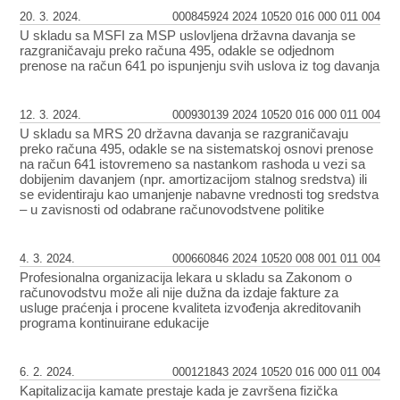
20. 3. 2024.
000845924 2024 10520 016 000 011 004
U skladu sa MSFI za MSP uslovljena državna davanja se
razgraničavaju preko računa 495, odakle se odjednom
prenose na račun 641 po ispunjenju svih uslova iz tog davanja
12. 3. 2024.
000930139 2024 10520 016 000 011 004
U skladu sa MRS 20 državna davanja se razgraničavaju
preko računa 495, odakle se na sistematskoj osnovi prenose
na račun 641 istovremeno sa nastankom rashoda u vezi sa
dobijenim davanjem (npr. amortizacijom stalnog sredstva) ili
se evidentiraju kao umanjenje nabavne vrednosti tog sredstva
– u zavisnosti od odabrane računovodstvene politike
4. 3. 2024.
000660846 2024 10520 008 001 011 004
Profesionalna organizacija lekara u skladu sa Zakonom o
računovodstvu može ali nije dužna da izdaje fakture za
usluge praćenja i procene kvaliteta izvođenja akreditovanih
programa kontinuirane edukacije
6. 2. 2024.
000121843 2024 10520 016 000 011 004
Kapitalizacija kamate prestaje kada je završena fizička