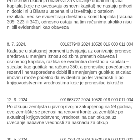
Po osnovu ukidanja obaveza za vraćanje dodatnih uplata
kapitala (koje ne uvećavaju osnovni kapital) ne nastaju prihodi
ni dobici ni u Bilansu uspeha ni u Izveštaju o ostalom
rezultatu, već se evidentiraju direktno u korist kapitala (računa
309, 323 ili 340), odnosno ostaju na tim računima ukoliko nisu
ni bili evidentirani kao obaveza
8. 7. 2024.
001637940 2024 10520 016 000 011 004
Kada se u statusnoj promeni izdvajanja uz osnivanje prenose
sredstva u manjem iznosu od zbira prenetih obaveza i
osnovnog kapitala, razlika se evidentira direktno u kapitalu –
sticalac kao gubitak na računu 350, a prenosilac povećanjem
rezervi i neraspoređene dobiti ili smanjenjem gubitka; sticalac
imovinu može početno da evidentira po fer vrednosti ili po
knjigovodstvenim vrednostima koje je prenosilac isknjižio
12. 6. 2024.
001663727 2024 10520 016 000 011 004
Po otkupu zemljišta u javnoj svojini zakupljenog na 99 godina,
ovo zemljište se prenosi na redovni konto za zemljište po
aktuelnoj knjigovodstvenoj vrednosti na dan otkupa uz
uvećanje nabavne vrednosti za naknadu za otkup
30. 5. 2024.
001723170 2024 10520 016 000 011 001