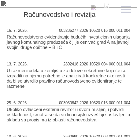
Računovodstvo i revizija
16. 7. 2026.
003286277 2026 10520 016 000 011 004
Računovodstveno evidentiranje budućih investicionih ulaganja
javnog komunalnog preduzeća čiji je osnivač grad A na javnoj
svojini druge opštine – B i C
13. 7. 2026.
2802418 2026 10520 004 000 011 004
U razmeni udela u zemljištu za delove nekretnine koja će se
izgraditi na njemu potrebno je analizirati konkretne okolnosti
da bi se utvrdilo pravilno računovodstveno evidentiranje te
razmene
25. 6. 2026.
003030842 2026 10520 016 000 011 004
Ukoliko ovlašćeni eksterni revizor u svom mišljenju potvrdi
usklađenost, smatra se da su finansijski izveštaji sastavljeni u
skladu sa propisima iz oblasti računovodstva
10. 6. 2026.
2590680 2026 10520 008 001 011 001