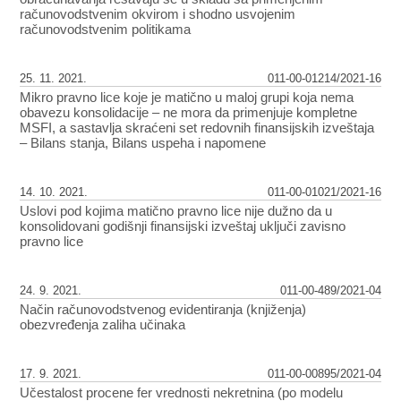
računovodstvenim okvirom i shodno usvojenim
računovodstvenim politikama
25. 11. 2021.
011-00-01214/2021-16
Mikro pravno lice koje je matično u maloj grupi koja nema
obavezu konsolidacije – ne mora da primenjuje kompletne
MSFI, a sastavlja skraćeni set redovnih finansijskih izveštaja
– Bilans stanja, Bilans uspeha i napomene
14. 10. 2021.
011-00-01021/2021-16
Uslovi pod kojima matično pravno lice nije dužno da u
konsolidovani godišnji finansijski izveštaj uključi zavisno
pravno lice
24. 9. 2021.
011-00-489/2021-04
Način računovodstvenog evidentiranja (knjiženja)
obezvređenja zaliha učinaka
17. 9. 2021.
011-00-00895/2021-04
Učestalost procene fer vrednosti nekretnina (po modelu