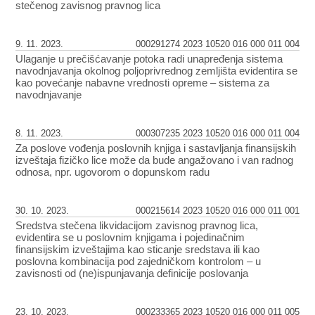
stečenog zavisnog pravnog lica
9. 11. 2023.
000291274 2023 10520 016 000 011 004
Ulaganje u prečišćavanje potoka radi unapređenja sistema
navodnjavanja okolnog poljoprivrednog zemljišta evidentira se
kao povećanje nabavne vrednosti opreme – sistema za
navodnjavanje
8. 11. 2023.
000307235 2023 10520 016 000 011 004
Za poslove vođenja poslovnih knjiga i sastavljanja finansijskih
izveštaja fizičko lice može da bude angažovano i van radnog
odnosa, npr. ugovorom o dopunskom radu
30. 10. 2023.
000215614 2023 10520 016 000 011 001
Sredstva stečena likvidacijom zavisnog pravnog lica,
evidentira se u poslovnim knjigama i pojedinačnim
finansijskim izveštajima kao sticanje sredstava ili kao
poslovna kombinacija pod zajedničkom kontrolom – u
zavisnosti od (ne)ispunjavanja definicije poslovanja
23. 10. 2023.
000233365 2023 10520 016 000 011 005