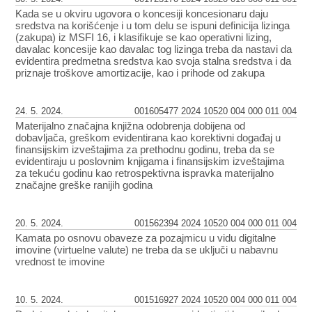
Kada se u okviru ugovora o koncesiji koncesionaru daju
sredstva na korišćenje i u tom delu se ispuni definicija lizinga
(zakupa) iz MSFI 16, i klasifikuje se kao operativni lizing,
davalac koncesije kao davalac tog lizinga treba da nastavi da
evidentira predmetna sredstva kao svoja stalna sredstva i da
priznaje troškove amortizacije, kao i prihode od zakupa
24. 5. 2024.
001605477 2024 10520 004 000 011 004
Materijalno značajna knjižna odobrenja dobijena od
dobavljača, greškom evidentirana kao korektivni događaj u
finansijskim izveštajima za prethodnu godinu, treba da se
evidentiraju u poslovnim knjigama i finansijskim izveštajima
za tekuću godinu kao retrospektivna ispravka materijalno
značajne greške ranijih godina
20. 5. 2024.
001562394 2024 10520 004 000 011 004
Kamata po osnovu obaveze za pozajmicu u vidu digitalne
imovine (virtuelne valute) ne treba da se uključi u nabavnu
vrednost te imovine
10. 5. 2024.
001516927 2024 10520 004 000 011 004