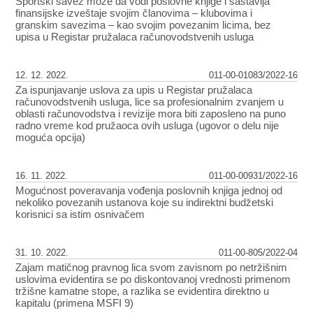
Sportski savez može da vodi poslovne knjige i sastavlja
finansijske izveštaje svojim članovima – klubovima i
granskim savezima – kao svojim povezanim licima, bez
upisa u Registar pružalaca računovodstvenih usluga
12. 12. 2022.
011-00-01083/2022-16
Za ispunjavanje uslova za upis u Registar pružalaca
računovodstvenih usluga, lice sa profesionalnim zvanjem u
oblasti računovodstva i revizije mora biti zaposleno na puno
radno vreme kod pružaoca ovih usluga (ugovor o delu nije
moguća opcija)
16. 11. 2022.
011-00-00931/2022-16
Mogućnost poveravanja vođenja poslovnih knjiga jednoj od
nekoliko povezanih ustanova koje su indirektni budžetski
korisnici sa istim osnivačem
31. 10. 2022.
011-00-805/2022-04
Zajam matičnog pravnog lica svom zavisnom po netržišnim
uslovima evidentira se po diskontovanoj vrednosti primenom
tržišne kamatne stope, a razlika se evidentira direktno u
kapitalu (primena MSFI 9)