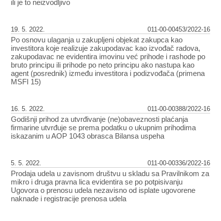
ili je to neizvodljivo
19. 5. 2022.
011-00-00453/2022-16
Po osnovu ulaganja u zakupljeni objekat zakupca kao
investitora koje realizuje zakupodavac kao izvođač radova,
zakupodavac ne evidentira imovinu već prihode i rashode po
bruto principu ili prihode po neto principu ako nastupa kao
agent (posrednik) između investitora i podizvođača (primena
MSFI 15)
16. 5. 2022.
011-00-00388/2022-16
Godišnji prihod za utvrđivanje (ne)obaveznosti plaćanja
firmarine utvrđuje se prema podatku o ukupnim prihodima
iskazanim u AOP 1043 obrasca Bilansa uspeha
5. 5. 2022.
011-00-00336/2022-16
Prodaja udela u zavisnom društvu u skladu sa Pravilnikom za
mikro i druga pravna lica evidentira se po potpisivanju
Ugovora o prenosu udela nezavisno od isplate ugovorene
naknade i registracije prenosa udela