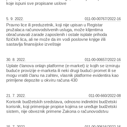
koje ispuni sve propisane uslove
5. 9. 2022.
011-00-00767/2022-16
Pravno lice ili preduzetnik, koji nije upisan u Registar
pružalaca računovodstvenih usluga, može klijentima
obračunavati zarade zaposlenih i ostale isplate prihoda
fizičkih lica, ali ne može da im vodi poslovne knjige i/ili
sastavlja finansijske izveštaje
30. 8. 2022.
011-00-00657/2022-16
Uplate članova onlajn platforme (e-market) iz kojih se izmiruju
buduće provizije e-marketa ili neki drugi budući promet ili se
mogu vratiti članu na zahtev, vlasnik platforme evidentira kao
primljene depozite u okviru računa 430
21. 7. 2022.
011-00-660/2022-08
Korisnik budžetskih sredstava, odnosno indirektni budžetski
korisnik, koji primenjuje propise kojima se uređuje budžetski
sistem, nije obveznik primene Zakona o računovodstvu
15. 7. 2022.
011-00-00616/2022-16