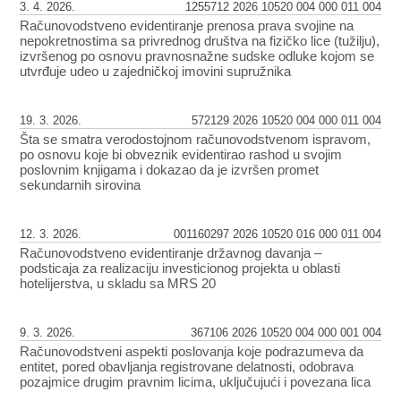
3. 4. 2026.
1255712 2026 10520 004 000 011 004
Računovodstveno evidentiranje prenosa prava svojine na
nepokretnostima sa privrednog društva na fizičko lice (tužilju),
izvršenog po osnovu pravnosnažne sudske odluke kojom se
utvrđuje udeo u zajedničkoj imovini supružnika
19. 3. 2026.
572129 2026 10520 004 000 011 004
Šta se smatra verodostojnom računovodstvenom ispravom,
po osnovu koje bi obveznik evidentirao rashod u svojim
poslovnim knjigama i dokazao da je izvršen promet
sekundarnih sirovina
12. 3. 2026.
001160297 2026 10520 016 000 011 004
Računovodstveno evidentiranje državnog davanja –
podsticaja za realizaciju investicionog projekta u oblasti
hotelijerstva, u skladu sa MRS 20
9. 3. 2026.
367106 2026 10520 004 000 001 004
Računovodstveni aspekti poslovanja koje podrazumeva da
entitet, pored obavljanja registrovane delatnosti, odobrava
pozajmice drugim pravnim licima, uključujući i povezana lica