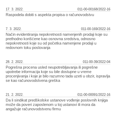
17. 3. 2022.
011-00-00168/2022-16
Raspodela dobiti s aspekta propisa o računovodstvu
7. 3. 2022.
011-00-169/2022-16
Način evidentiranja nepokretnosti namenjenih prodaji koje su
prethodno korišćene kao osnovna sredstva, odnosno
nepokretnosti koje su od početka namenjene prodaji u
redovnom toku poslovanja
28. 2. 2022.
011-00-39/2022-04
Pogrešna procena usled neupotrebljavanja ili pogrešne
upotrebe informacija koje su bile dostupne u vreme
procenjivanja i koje je bilo razumno tada uzeti u obzir, ispravlja
se kao računovodstvena greška
21. 2. 2022.
011-00-00091/2022-16
Da li sindikat predškolske ustanove vođenje poslovnih knjiga
može da poveri zaposlenom u toj ustanovi ili mora da
angažuje računovodstvenu firmu