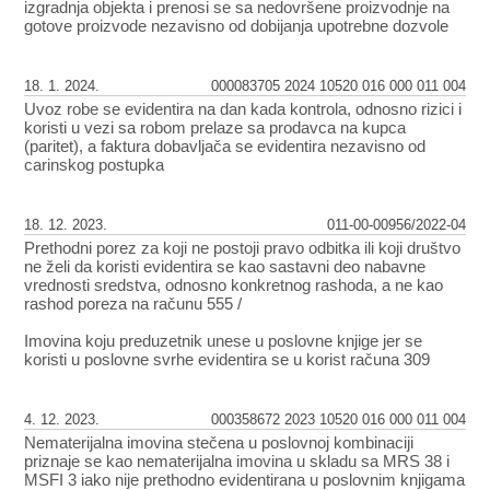
izgradnja objekta i prenosi se sa nedovršene proizvodnje na
gotove proizvode nezavisno od dobijanja upotrebne dozvole
18. 1. 2024.
000083705 2024 10520 016 000 011 004
Uvoz robe se evidentira na dan kada kontrola, odnosno rizici i
koristi u vezi sa robom prelaze sa prodavca na kupca
(paritet), a faktura dobavljača se evidentira nezavisno od
carinskog postupka
18. 12. 2023.
011-00-00956/2022-04
Prethodni porez za koji ne postoji pravo odbitka ili koji društvo
ne želi da koristi evidentira se kao sastavni deo nabavne
vrednosti sredstva, odnosno konkretnog rashoda, a ne kao
rashod poreza na računu 555 /
Imovina koju preduzetnik unese u poslovne knjige jer se
koristi u poslovne svrhe evidentira se u korist računa 309
4. 12. 2023.
000358672 2023 10520 016 000 011 004
Nematerijalna imovina stečena u poslovnoj kombinaciji
priznaje se kao nematerijalna imovina u skladu sa MRS 38 i
MSFI 3 iako nije prethodno evidentirana u poslovnim knjigama