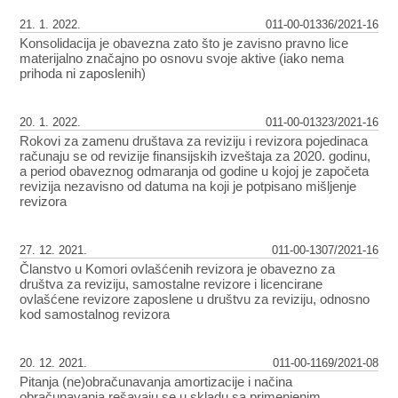
21. 1. 2022.
011-00-01336/2021-16
Konsolidacija je obavezna zato što je zavisno pravno lice
materijalno značajno po osnovu svoje aktive (iako nema
prihoda ni zaposlenih)
20. 1. 2022.
011-00-01323/2021-16
Rokovi za zamenu društava za reviziju i revizora pojedinaca
računaju se od revizije finansijskih izveštaja za 2020. godinu,
a period obaveznog odmaranja od godine u kojoj je započeta
revizija nezavisno od datuma na koji je potpisano mišljenje
revizora
27. 12. 2021.
011-00-1307/2021-16
Članstvo u Komori ovlašćenih revizora je obavezno za
društva za reviziju, samostalne revizore i licencirane
ovlašćene revizore zaposlene u društvu za reviziju, odnosno
kod samostalnog revizora
20. 12. 2021.
011-00-1169/2021-08
Pitanja (ne)obračunavanja amortizacije i načina
obračunavanja rešavaju se u skladu sa primenjenim