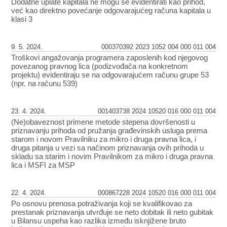
Dodatne uplate kapitala ne mogu se evidentirati kao prihod,
već kao direktno povećanje odgovarajućeg računa kapitala u
klasi 3
9. 5. 2024.
000370392 2023 1052 004 000 011 004
Troškovi angažovanja programera zaposlenih kod njegovog
povezanog pravnog lica (podizvođača na konkretnom
projektu) evidentiraju se na odgovarajućem računu grupe 53
(npr. na računu 539)
23. 4. 2024.
001403738 2024 10520 016 000 011 004
(Ne)obaveznost primene metode stepena dovršenosti u
priznavanju prihoda od pružanja građevinskih usluga prema
starom i novom Pravilniku za mikro i druga pravna lica, i
druga pitanja u vezi sa načinom priznavanja ovih prihoda u
skladu sa starim i novim Pravilnikom za mikro i druga pravna
lica i MSFI za MSP
22. 4. 2024.
000867228 2024 10520 016 000 011 004
Po osnovu prenosa potraživanja koji se kvalifikovao za
prestanak priznavanja utvrđuje se neto dobitak ili neto gubitak
u Bilansu uspeha kao razlika između isknjižene bruto