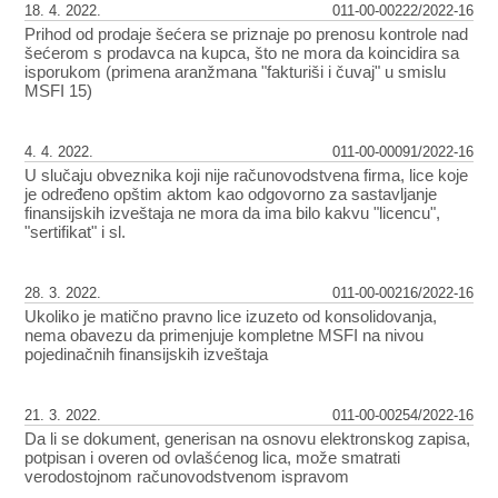
18. 4. 2022.
011-00-00222/2022-16
Prihod od prodaje šećera se priznaje po prenosu kontrole nad
šećerom s prodavca na kupca, što ne mora da koincidira sa
isporukom (primena aranžmana "fakturiši i čuvaj" u smislu
MSFI 15)
4. 4. 2022.
011-00-00091/2022-16
U slučaju obveznika koji nije računovodstvena firma, lice koje
je određeno opštim aktom kao odgovorno za sastavljanje
finansijskih izveštaja ne mora da ima bilo kakvu "licencu",
"sertifikat" i sl.
28. 3. 2022.
011-00-00216/2022-16
Ukoliko je matično pravno lice izuzeto od konsolidovanja,
nema obavezu da primenjuje kompletne MSFI na nivou
pojedinačnih finansijskih izveštaja
21. 3. 2022.
011-00-00254/2022-16
Da li se dokument, generisan na osnovu elektronskog zapisa,
potpisan i overen od ovlašćenog lica, može smatrati
verodostojnom računovodstvenom ispravom