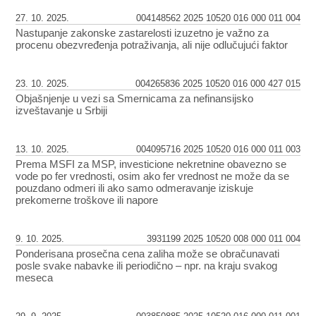
27. 10. 2025.
004148562 2025 10520 016 000 011 004
Nastupanje zakonske zastarelosti izuzetno je važno za
procenu obezvređenja potraživanja, ali nije odlučujući faktor
23. 10. 2025.
004265836 2025 10520 016 000 427 015
Objašnjenje u vezi sa Smernicama za nefinansijsko
izveštavanje u Srbiji
13. 10. 2025.
004095716 2025 10520 016 000 011 003
Prema MSFI za MSP, investicione nekretnine obavezno se
vode po fer vrednosti, osim ako fer vrednost ne može da se
pouzdano odmeri ili ako samo odmeravanje iziskuje
prekomerne troškove ili napore
9. 10. 2025.
3931199 2025 10520 008 000 011 004
Ponderisana prosečna cena zaliha može se obračunavati
posle svake nabavke ili periodično – npr. na kraju svakog
meseca