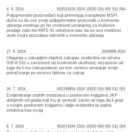
4. 9. 2024.
002521624 2024 10520 016 001 011 004
Poljoprivredni proizvođači koji primenjuju kompletne MSFI
dužni su da sve svoje poljoprivredne proizvode u momentu
ubiranja vrednuju po fer vrednosti umanjenoj za troškove
prodaje zato što MRS 41 odražava stav da se ova vrednost
uvek može pouzdano odmeriti u momentu ubiranja
27. 8. 2024.
2004999 2024
Ulaganja u zakupljeni objekat zakupac evidentira na računu
028 ili 532 u zavisnosti od konkretnih okolnosti, nezavisno od
toga da li mu zakupodavac po tom osnovu umanjuje svoje
potraživanje po osnovu fakture za zakup
26. 7. 2024.
002249854 2024 10520 016 000 011 001
Evidentiranje stalnih sredstava u poslovnim knjigama JKP
dobijenih od grada koji mu je osnivač zavisi od toga da li grad
u svojim poslovnim knjigama i dalje evidentira ta stalna
sredstva kao svoja
8. 7. 2024.
002074344 2024 10520 004 001 011 004