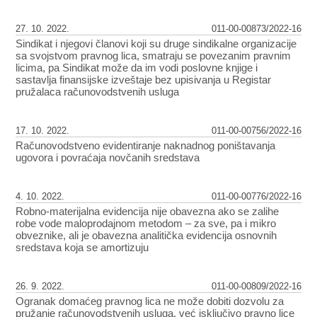
27. 10. 2022.
011-00-00873/2022-16
Sindikat i njegovi članovi koji su druge sindikalne organizacije
sa svojstvom pravnog lica, smatraju se povezanim pravnim
licima, pa Sindikat može da im vodi poslovne knjige i
sastavlja finansijske izveštaje bez upisivanja u Registar
pružalaca računovodstvenih usluga
17. 10. 2022.
011-00-00756/2022-16
Računovodstveno evidentiranje naknadnog poništavanja
ugovora i povraćaja novčanih sredstava
4. 10. 2022.
011-00-00776/2022-16
Robno-materijalna evidencija nije obavezna ako se zalihe
robe vode maloprodajnom metodom – za sve, pa i mikro
obveznike, ali je obavezna analitička evidencija osnovnih
sredstava koja se amortizuju
26. 9. 2022.
011-00-00809/2022-16
Ogranak domaćeg pravnog lica ne može dobiti dozvolu za
pružanje računovodstvenih usluga, već isključivo pravno lice