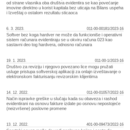
od strane vlasnika oba društva evidentira se kao povećanje
imovine direktno u korist kapitala bez uticaja na Bilans uspeha
i Izveštaj o ostalom rezultatu sticaoca
6. 3. 2023.
011-00-00181/2023-16
Softver bez koga hardver ne može da funkcioniše i operativni
sistem računara evidentiraju se u okviru računa 023 kao
sastavni deo tog hardvera, odnosno računara
19. 1. 2023.
011-00-1/2023-16
Društvo za reviziju i njegovo povezano lice mogu pružati
usluge pristupa softverskoj aplikaciji za onlajn izveštavanje o
elektronskom fakturisanju revizorskim klijentima
14. 12. 2022.
011-00-01057/2022-16
Način ispravke greške u slučaju kada su obaveza i rashod
evidentirani na osnovu fakture izdate po osnovu nepostojeće
(neizvršene) poslovne promene
13. 12. 2022.
401-00-09473/2022-16