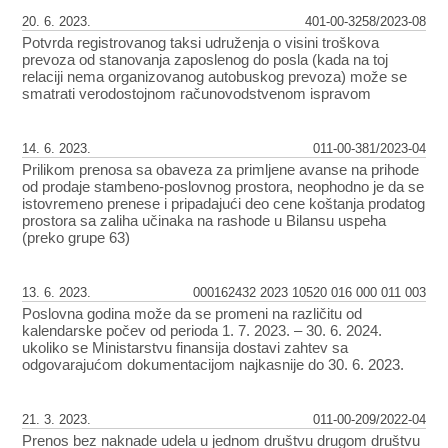
20. 6. 2023.
401-00-3258/2023-08
Potvrda registrovanog taksi udruženja o visini troškova
prevoza od stanovanja zaposlenog do posla (kada na toj
relaciji nema organizovanog autobuskog prevoza) može se
smatrati verodostojnom računovodstvenom ispravom
14. 6. 2023.
011-00-381/2023-04
Prilikom prenosa sa obaveza za primljene avanse na prihode
od prodaje stambeno-poslovnog prostora, neophodno je da se
istovremeno prenese i pripadajući deo cene koštanja prodatog
prostora sa zaliha učinaka na rashode u Bilansu uspeha
(preko grupe 63)
13. 6. 2023.
000162432 2023 10520 016 000 011 003
Poslovna godina može da se promeni na različitu od
kalendarske počev od perioda 1. 7. 2023. – 30. 6. 2024.
ukoliko se Ministarstvu finansija dostavi zahtev sa
odgovarajućom dokumentacijom najkasnije do 30. 6. 2023.
21. 3. 2023.
011-00-209/2022-04
Prenos bez naknade udela u jednom društvu drugom društvu