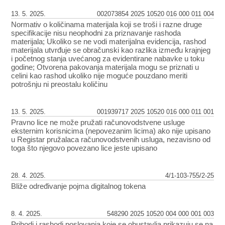
13. 5. 2025.
002073854 2025 10520 016 000 011 004
Normativ o količinama materijala koji se troši i razne druge
specifikacije nisu neophodni za priznavanje rashoda
materijala; Ukoliko se ne vodi materijalna evidencija, rashod
materijala utvrđuje se obračunski kao razlika između krajnjeg
i početnog stanja uvećanog za evidentirane nabavke u toku
godine; Otvorena pakovanja materijala mogu se priznati u
celini kao rashod ukoliko nije moguće pouzdano meriti
potrošnju ni preostalu količinu
13. 5. 2025.
001939717 2025 10520 016 000 011 001
Pravno lice ne može pružati računovodstvene usluge
eksternim korisnicima (nepovezanim licima) ako nije upisano
u Registar pružalaca računovodstvenih usluga, nezavisno od
toga što njegovo povezano lice jeste upisano
28. 4. 2025.
4/1-103-755/2-25
Bliže određivanje pojma digitalnog tokena
8. 4. 2025.
548290 2025 10520 004 000 001 003
Prihodi i rashodi poslovanja koje se obustavlja prikazuju se na