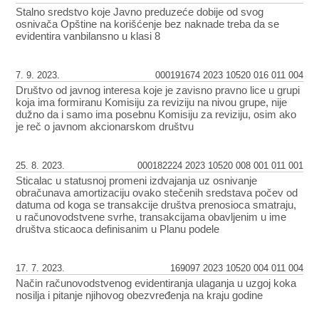
Stalno sredstvo koje Javno preduzeće dobije od svog
osnivača Opštine na korišćenje bez naknade treba da se
evidentira vanbilansno u klasi 8
7. 9. 2023.
000191674 2023 10520 016 011 004
Društvo od javnog interesa koje je zavisno pravno lice u grupi
koja ima formiranu Komisiju za reviziju na nivou grupe, nije
dužno da i samo ima posebnu Komisiju za reviziju, osim ako
je reč o javnom akcionarskom društvu
25. 8. 2023.
000182224 2023 10520 008 001 011 001
Sticalac u statusnoj promeni izdvajanja uz osnivanje
obračunava amortizaciju ovako stečenih sredstava počev od
datuma od koga se transakcije društva prenosioca smatraju,
u računovodstvene svrhe, transakcijama obavljenim u ime
društva sticaoca definisanim u Planu podele
17. 7. 2023.
169097 2023 10520 004 011 004
Način računovodstvenog evidentiranja ulaganja u uzgoj koka
nosilja i pitanje njihovog obezvređenja na kraju godine