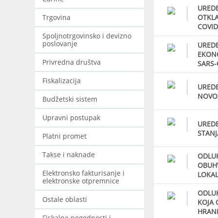
UREDB
Trgovina
OTKLA
COVID
Spoljnotrgovinsko i devizno
poslovanje
UREDB
EKONO
Privredna društva
SARS-
Fiskalizacija
UREDB
NOVO
Budžetski sistem
Upravni postupak
UREDB
STANJ
Platni promet
Takse i naknade
ODLUK
OBUHV
Elektronsko fakturisanje i
LOKAL
elektronske otpremnice
ODLUK
Ostale oblasti
KOJA 
HRANE
Fiskalne pogodnosti i