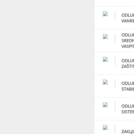
ODLUK
VANR
ODLUK
SRED
VASPI
ODLUK
ZAŠTI
ODLUK
STABI
ODLUK
SISTE
ZAKLJ