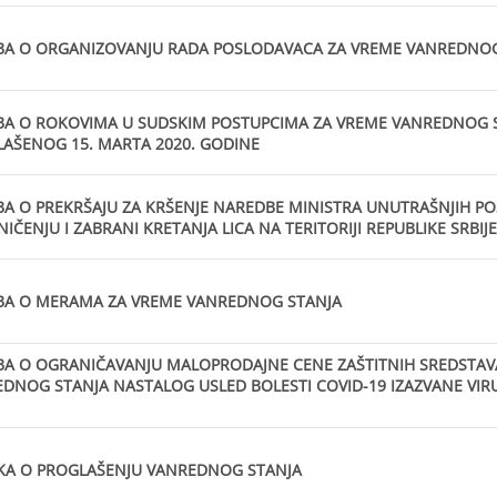
BA O ORGANIZOVANJU RADA POSLODAVACA ZA VREME VANREDNOG
A O ROKOVIMA U SUDSKIM POSTUPCIMA ZA VREME VANREDNOG 
AŠENOG 15. MARTA 2020. GODINE
A O PREKRŠAJU ZA KRŠENJE NAREDBE MINISTRA UNUTRAŠNJIH P
IČENJU I ZABRANI KRETANJA LICA NA TERITORIJI REPUBLIKE SRBIJE
BA O MERAMA ZA VREME VANREDNOG STANJA
A O OGRANIČAVANJU MALOPRODAJNE CENE ZAŠTITNIH SREDSTAV
DNOG STANJA NASTALOG USLED BOLESTI COVID-19 IZAZVANE VIR
KA O PROGLAŠENJU VANREDNOG STANJA