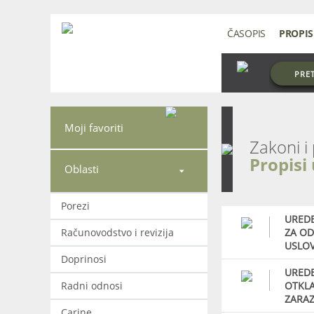
ČASOPIS
PROPIS
PRE
Moji favoriti
Propisi
Oblasti

Porezi
UREDB
Računovodstvo i revizija
ZA OD
USLOV
Doprinosi
UREDB
Radni odnosi
OTKLA
ZARAZ
Carine