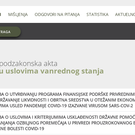
I
MIŠLJENJA
ODGOVORI NA PITANJA
STATISTIKA
AKTUELN
TRAGA
 u uslovima vanrednog stanja
A O UTVRĐIVANJU PROGRAMA FINANSIJSKE PODRŠKE PRIVREDNIM
RŽAVANJE LIKVIDNOSTI I OBRTNA SREDSTVA U OTEŽANIM EKONO
IMA USLED PANDEMIJE COVID-19 IZAZVANE VIRUSOM SARS-COV-2
A O USLOVIMA I KRITERIJUMIMA USKLAĐENOSTI DRŽAVNE POMOĆI
NJANJA OZBILJNOG POREMEĆAJA U PRIVREDI PROUZROKOVANOG 
NE BOLESTI COVID-19