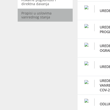
direktna davanja
URED
Propisi u uslovima
vanrednog stanja
UREDB
PROGL
UREDB
OGRAN
URED
UREDB
VANRE
COV-2
ODLU