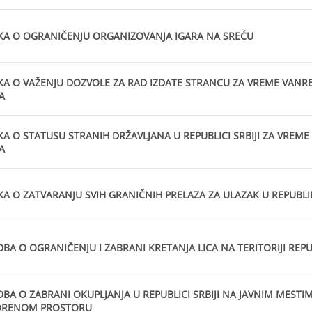
A O OGRANIČENJU ORGANIZOVANJA IGARA NA SREĆU
A O VAŽENJU DOZVOLE ZA RAD IZDATE STRANCU ZA VREME VAN
A
A O STATUSU STRANIH DRŽAVLJANA U REPUBLICI SRBIJI ZA VRE
A
A O ZATVARANJU SVIH GRANIČNIH PRELAZA ZA ULAZAK U REPUBLI
BA O OGRANIČENJU I ZABRANI KRETANJA LICA NA TERITORIJI REPU
BA O ZABRANI OKUPLJANJA U REPUBLICI SRBIJI NA JAVNIM MESTI
ORENOM PROSTORU