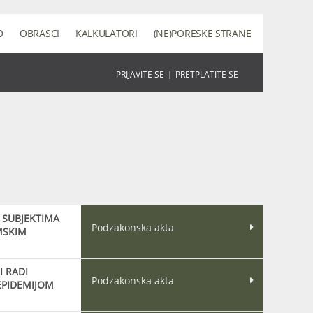
O
OBRASCI
KALKULATORI
(NE)PORESKE STRANE
PRIJAVITE SE
|
PRETPLATITE SE
 SUBJEKTIMA
Podzakonska akta
MSKIM
 RADI
Podzakonska akta
EPIDEMIJOM