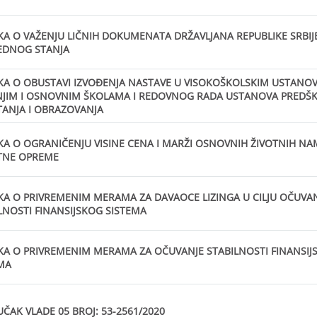
A O VAŽENJU LIČNIH DOKUMENATA DRŽAVLJANA REPUBLIKE SRBIJ
EDNOG STANJA
A O OBUSTAVI IZVOĐENJA NASTAVE U VISOKOŠKOLSKIM USTANO
NJIM I OSNOVNIM ŠKOLAMA I REDOVNOG RADA USTANOVA PREDŠ
TANJA I OBRAZOVANJA
A O OGRANIČENJU VISINE CENA I MARŽI OSNOVNIH ŽIVOTNIH NAM
TNE OPREME
A O PRIVREMENIM MERAMA ZA DAVAOCE LIZINGA U CILJU OČUVA
LNOSTI FINANSIJSKOG SISTEMA
A O PRIVREMENIM MERAMA ZA OČUVANJE STABILNOSTI FINANSIJ
MA
UČAK VLADE 05 BROJ: 53-2561/2020