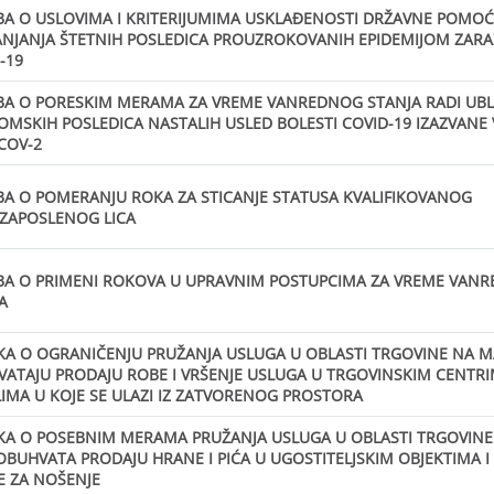
A O USLOVIMA I KRITERIJUMIMA USKLAĐENOSTI DRŽAVNE POMOĆI
NJANJA ŠTETNIH POSLEDICA PROUZROKOVANIH EPIDEMIJOM ZARA
-19
A O PORESKIM MERAMA ZA VREME VANREDNOG STANJA RADI UB
MSKIH POSLEDICA NASTALIH USLED BOLESTI COVID-19 IZAZVANE
COV-2
A O POMERANJU ROKA ZA STICANJE STATUSA KVALIFIKOVANOG
ZAPOSLENOG LICA
A O PRIMENI ROKOVA U UPRAVNIM POSTUPCIMA ZA VREME VAN
A
A O OGRANIČENJU PRUŽANJA USLUGA U OBLASTI TRGOVINE NA M
ATAJU PRODAJU ROBE I VRŠENJE USLUGA U TRGOVINSKIM CENTRI
IMA U KOJE SE ULAZI IZ ZATVORENOG PROSTORA
A O POSEBNIM MERAMA PRUŽANJA USLUGA U OBLASTI TRGOVINE
OBUHVATA PRODAJU HRANE I PIĆA U UGOSTITELJSKIM OBJEKTIMA I
 ZA NOŠENJE